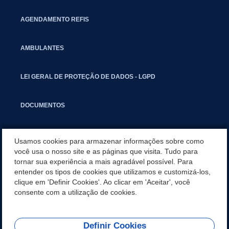
AGENDAMENTO REFIS
AMBULANTES
LEI GERAL DE PROTEÇÃO DE DADOS - LGPD
DOCUMENTOS
CAPACITAÇÃO
Usamos cookies para armazenar informações sobre como
você usa o nosso site e as páginas que visita. Tudo para
tornar sua experiência a mais agradável possível. Para
COMITÊ GESTOR MUNICIPAL
entender os tipos de cookies que utilizamos e customizá-los,
clique em 'Definir Cookies'. Ao clicar em 'Aceitar', você
GUIA RÁPIDO
consente com a utilização de cookies.
Definir Cookies