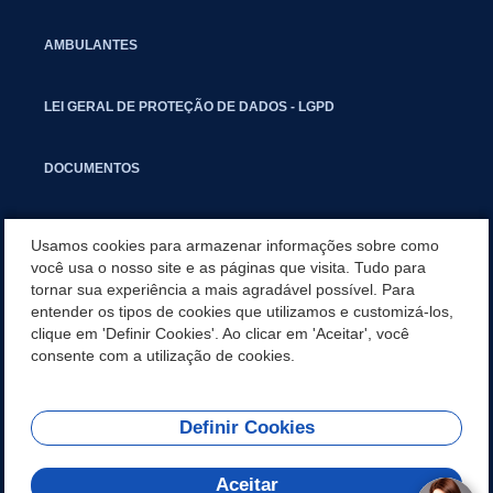
AMBULANTES
LEI GERAL DE PROTEÇÃO DE DADOS - LGPD
DOCUMENTOS
CAPACITAÇÃO
Usamos cookies para armazenar informações sobre como
você usa o nosso site e as páginas que visita. Tudo para
tornar sua experiência a mais agradável possível. Para
COMITÊ GESTOR MUNICIPAL
entender os tipos de cookies que utilizamos e customizá-los,
clique em 'Definir Cookies'. Ao clicar em 'Aceitar', você
GUIA RÁPIDO
consente com a utilização de cookies.
Definir Cookies
REDES SOCIAIS
Aceitar