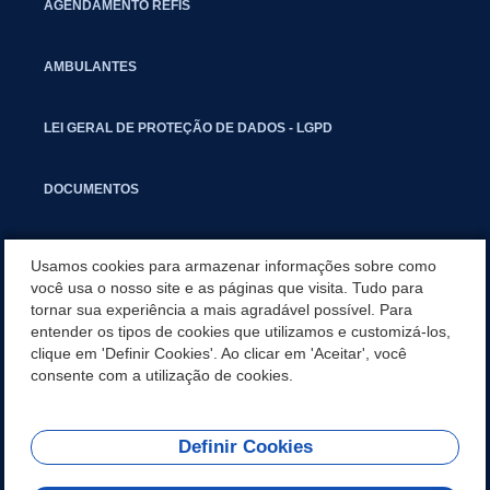
AGENDAMENTO REFIS
AMBULANTES
LEI GERAL DE PROTEÇÃO DE DADOS - LGPD
DOCUMENTOS
CAPACITAÇÃO
Usamos cookies para armazenar informações sobre como
você usa o nosso site e as páginas que visita. Tudo para
tornar sua experiência a mais agradável possível. Para
COMITÊ GESTOR MUNICIPAL
entender os tipos de cookies que utilizamos e customizá-los,
clique em 'Definir Cookies'. Ao clicar em 'Aceitar', você
GUIA RÁPIDO
consente com a utilização de cookies.
Definir Cookies
REDES SOCIAIS