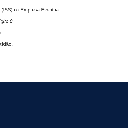
o (ISS) ou Empresa Eventual
gito 0
.
o
.
tidão
.