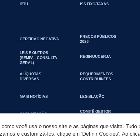
IPTU
ISS FIXO/TAXAS
PREÇOS PÚBLICOS
CERTIDÃO NEGATIVA
2026
LEIS E OUTROS
REGIN/JUCERJA
(SEMFA - CONSULTA
GERAL)
ALÍQUOTAS
REQUERIMENTOS
DIVERSAS
CONTRIBUINTES
MAIS NOTÍCIAS
LEGISLAÇÃO
COMITÊ GESTOR
CAPACITAÇÃO
MUNICIPAL
omo você usa o nosso site e as páginas que visita. Tudo p
izamos e customizá-los, clique em 'Definir Cookies'. Ao clic