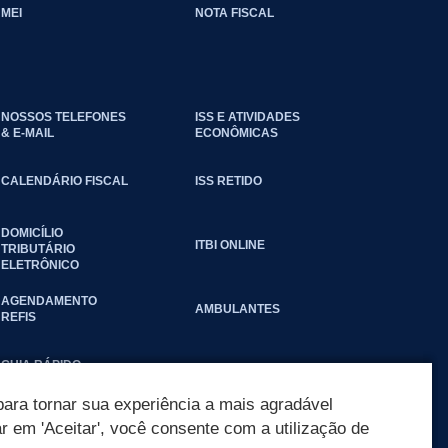
MEI
NOTA FISCAL
NOSSOS TELEFONES
ISS E ATIVIDADES
& E-MAIL
ECONÔMICAS
CALENDÁRIO FISCAL
ISS RETIDO
DOMICÍLIO
ITBI ONLINE
TRIBUTÁRIO
ELETRÔNICO
AGENDAMENTO
AMBULANTES
REFIS
GUIA RÁPIDO
ara tornar sua experiência a mais agradável
ar em 'Aceitar', você consente com a utilização de