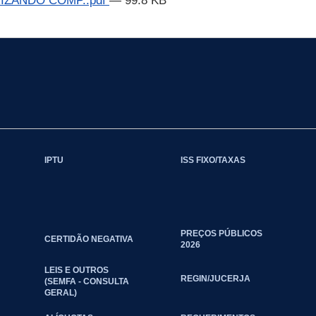
IZANDO COMP..pdf
— 99.8 KB
IPTU
ISS FIXO/TAXAS
PREÇOS PÚBLICOS
CERTIDÃO NEGATIVA
2026
LEIS E OUTROS
REGIN/JUCERJA
(SEMFA - CONSULTA
GERAL)