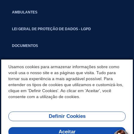
AMBULANTES
LEI GERAL DE PROTEÇÃO DE DADOS - LGPD
DOCUMENTOS
CAPACITAÇÃO
Usamos cookies para armazenar informações sobre como
você usa o nosso site e as páginas que visita. Tudo para
tornar sua experiência a mais agradável possível. Para
COMITÊ GESTOR MUNICIPAL
entender os tipos de cookies que utilizamos e customizá-los,
clique em 'Definir Cookies'. Ao clicar em 'Aceitar', você
GUIA RÁPIDO
consente com a utilização de cookies.
Definir Cookies
REDES SOCIAIS
Aceitar