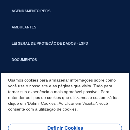
AGENDAMENTO REFIS
AMBULANTES
LEI GERAL DE PROTEÇÃO DE DADOS - LGPD
DOCUMENTOS
CAPACITAÇÃO
Usamos cookies para armazenar informações sobre como
você usa o nosso site e as páginas que visita. Tudo para
tornar sua experiência a mais agradável possível. Para
COMITÊ GESTOR MUNICIPAL
entender os tipos de cookies que utilizamos e customizá-los,
clique em 'Definir Cookies'. Ao clicar em 'Aceitar', você
GUIA RÁPIDO
consente com a utilização de cookies.
Definir Cookies