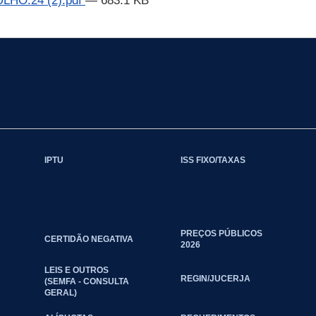
HO.24 (2).pdf
— 683.1 KB
IPTU
ISS FIXO/TAXAS
PREÇOS PÚBLICOS
CERTIDÃO NEGATIVA
2026
LEIS E OUTROS
REGIN/JUCERJA
(SEMFA - CONSULTA
GERAL)