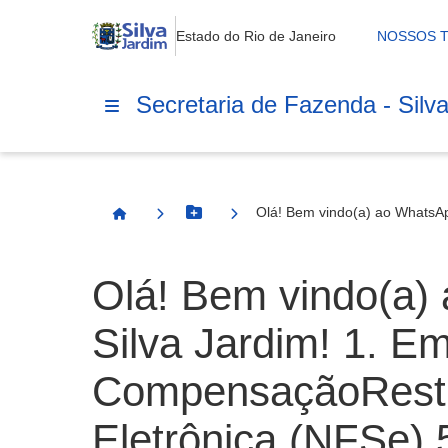
Estado do Rio de Janeiro
NOSSOS 
Secretaria de Fazenda - Silv
Olá! Bem vindo(a) ao WhatsApp
Botão Menu
Página Inicial
Olá! Bem vindo(a)
Silva Jardim! 1. E
CompensaçãoRestitu
Eletrônica (NFSe) 5