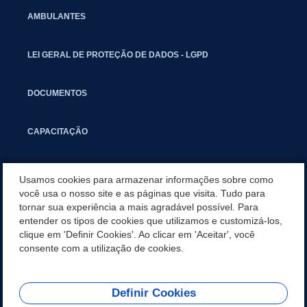
AMBULANTES
LEI GERAL DE PROTEÇÃO DE DADOS - LGPD
DOCUMENTOS
CAPACITAÇÃO
COMITÊ GESTOR MUNICIPAL
Usamos cookies para armazenar informações sobre como
você usa o nosso site e as páginas que visita. Tudo para
tornar sua experiência a mais agradável possível. Para
GUIA RÁPIDO
entender os tipos de cookies que utilizamos e customizá-los,
clique em 'Definir Cookies'. Ao clicar em 'Aceitar', você
SALA DO EMPREENDEDOR
consente com a utilização de cookies.
Definir Cookies
REDES SOCIAIS