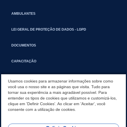
AMBULANTES
LEI GERAL DE PROTEÇÃO DE DADOS - LGPD
DOCUMENTOS
CAPACITAÇÃO
COMITÊ GESTOR MUNICIPAL
Usamos cookies para armazenar informações sobre como
você usa o nosso site e as páginas que visita. Tudo para
tornar sua experiência a mais agradável possível. Para
GUIA RÁPIDO
entender os tipos de cookies que utilizamos e customizá-los,
clique em 'Definir Cookies'. Ao clicar em 'Aceitar', você
SALA DO EMPREENDEDOR
consente com a utilização de cookies.