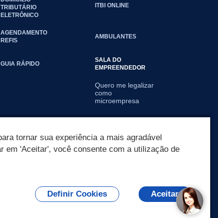
ITBI ONLINE
TRIBUTÁRIO
ELETRÔNICO
AGENDAMENTO
AMBULANTES
REFIS
SALA DO
GUIA RÁPIDO
EMPREENDEDOR
Quero me legalizar
como
microempresa
Já sou MEI
ara tornar sua experiência a mais agradável
ar em 'Aceitar', você consente com a utilização de
Definir Cookies
Aceitar