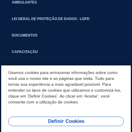
AMBULANTES
LEI GERAL DE PROTEÇÃO DE DADOS - LGPD
DOCUMENTOS
CAPACITAÇÃO
COMITÊ GESTOR MUNICIPAL
Usamos cookies para armazenar informações sobre como
você usa o nosso site e as páginas que visita. Tudo para
tornar sua experiência a mais agradável possível. Para
GUIA RÁPIDO
entender os tipos de cookies que utilizamos e customizá-los,
clique em 'Definir Cookies'. Ao clicar em 'Aceitar', você
SALA DO EMPREENDEDOR
consente com a utilização de cookies.
Definir Cookies
REDES SOCIAIS