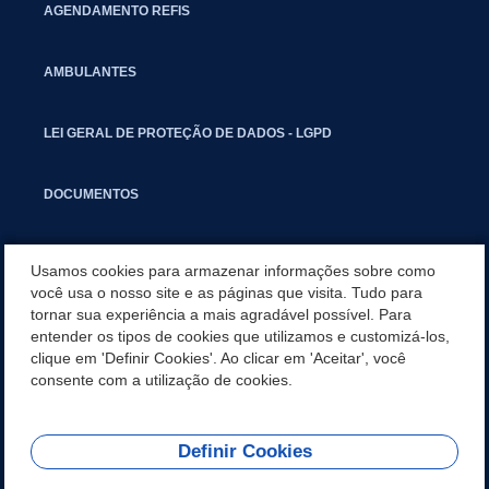
AGENDAMENTO REFIS
AMBULANTES
LEI GERAL DE PROTEÇÃO DE DADOS - LGPD
DOCUMENTOS
CAPACITAÇÃO
Usamos cookies para armazenar informações sobre como
você usa o nosso site e as páginas que visita. Tudo para
tornar sua experiência a mais agradável possível. Para
COMITÊ GESTOR MUNICIPAL
entender os tipos de cookies que utilizamos e customizá-los,
clique em 'Definir Cookies'. Ao clicar em 'Aceitar', você
GUIA RÁPIDO
consente com a utilização de cookies.
Definir Cookies
REDES SOCIAIS