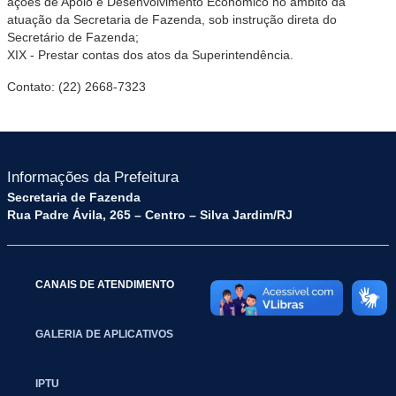
ações de Apoio e Desenvolvimento Econômico no âmbito da
atuação da Secretaria de Fazenda, sob instrução direta do
Secretário de Fazenda;
XIX - Prestar contas dos atos da Superintendência.
Contato: (22) 2668-7323
Informações da Prefeitura
Secretaria de Fazenda
Rua Padre Ávila, 265 – Centro – Silva Jardim/RJ
CANAIS DE ATENDIMENTO
GALERIA DE APLICATIVOS
IPTU