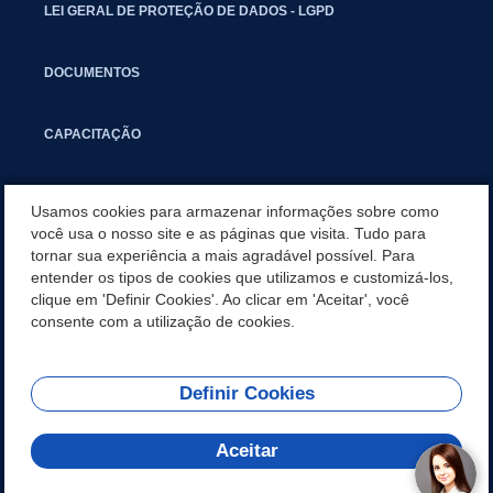
LEI GERAL DE PROTEÇÃO DE DADOS - LGPD
DOCUMENTOS
CAPACITAÇÃO
COMITÊ GESTOR MUNICIPAL
Usamos cookies para armazenar informações sobre como
você usa o nosso site e as páginas que visita. Tudo para
tornar sua experiência a mais agradável possível. Para
GUIA RÁPIDO
entender os tipos de cookies que utilizamos e customizá-los,
clique em 'Definir Cookies'. Ao clicar em 'Aceitar', você
SUPERINTENDÊNCIA DE ARRECADAÇÃO E TRIBUTAÇÃO
consente com a utilização de cookies.
Definir Cookies
REDES SOCIAIS
Aceitar