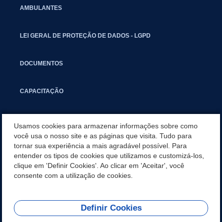
AMBULANTES
LEI GERAL DE PROTEÇÃO DE DADOS - LGPD
DOCUMENTOS
CAPACITAÇÃO
COMITÊ GESTOR MUNICIPAL
Usamos cookies para armazenar informações sobre como
você usa o nosso site e as páginas que visita. Tudo para
tornar sua experiência a mais agradável possível. Para
GUIA RÁPIDO
entender os tipos de cookies que utilizamos e customizá-los,
clique em 'Definir Cookies'. Ao clicar em 'Aceitar', você
LEIS E OUTROS (SEMFA - CONSULTA ESPECÍFICA)
consente com a utilização de cookies.
Definir Cookies
REDES SOCIAIS