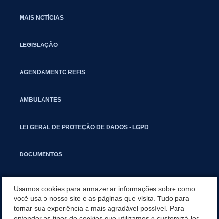
MAIS NOTÍCIAS
LEGISLAÇÃO
AGENDAMENTO REFIS
AMBULANTES
LEI GERAL DE PROTEÇÃO DE DADOS - LGPD
DOCUMENTOS
CAPACITAÇÃO
Usamos cookies para armazenar informações sobre como
você usa o nosso site e as páginas que visita. Tudo para
tornar sua experiência a mais agradável possível. Para
COMITÊ GESTOR MUNICIPAL
entender os tipos de cookies que utilizamos e customizá-los,