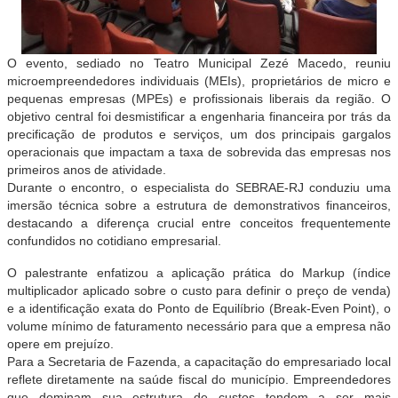
O evento, sediado no Teatro Municipal Zezé Macedo, reuniu
microempreendedores individuais (MEIs), proprietários de micro e
pequenas empresas (MPEs) e profissionais liberais da região. O
objetivo central foi desmistificar a engenharia financeira por trás da
precificação de produtos e serviços, um dos principais gargalos
operacionais que impactam a taxa de sobrevida das empresas nos
primeiros anos de atividade.
Durante o encontro, o especialista do SEBRAE-RJ conduziu uma
imersão técnica sobre a estrutura de demonstrativos financeiros,
destacando a diferença crucial entre conceitos frequentemente
confundidos no cotidiano empresarial.
O palestrante enfatizou a aplicação prática do
Markup
(índice
multiplicador aplicado sobre o custo para definir o preço de venda)
e a identificação exata do
Ponto de Equilíbrio (Break-Even Point),
o
volume mínimo de faturamento necessário para que a empresa não
opere em prejuízo.
Para a Secretaria de Fazenda, a capacitação do empresariado local
reflete diretamente na saúde fiscal do município. Empreendedores
que dominam sua estrutura de custos tendem a ser mais