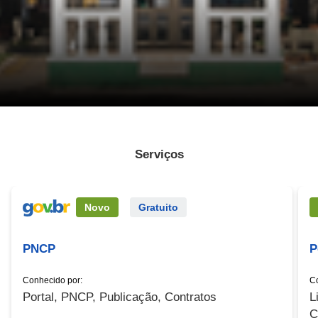
Serviços
Serviço Externo
Novo
Gratuito
PNCP
P
Conhecido por:
Co
Portal, PNCP, Publicação, Contratos
L
C