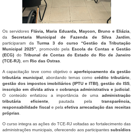
Os servidores
Flávia, Maria Eduarda, Maycon, Bruno e Eliázia
,
da
Secretaria Municipal de Fazenda de Silva Jardim
,
participaram da
Turma 3 do curso “Gestão da Tributação
Municipal 2025”
, promovido pela
Escola de Contas e Gestão
(ECG)
do
Tribunal de Contas do Estado do Rio de Janeiro
(TCE-RJ)
, em
Rio das Ostras
.
A capacitação teve como objetivo o
aperfeiçoamento da gestão
tributária municipal
, abordando temas como
crédito tributário
,
gestão dos impostos imobiliários (IPTU e ITBI)
,
gestão do ISS
,
inscrição em dívida ativa
e
cobrança administrativa e judicial
.
O conteúdo enfatizou a importância de uma
administração
tributária eficiente
, pautada pela
transparência,
responsabilidade fiscal
e pela
efetiva arrecadação das receitas
próprias
.
O curso integra as ações do TCE-RJ voltadas ao fortalecimento das
administrações municipais, oferecendo aos participantes
subsídios