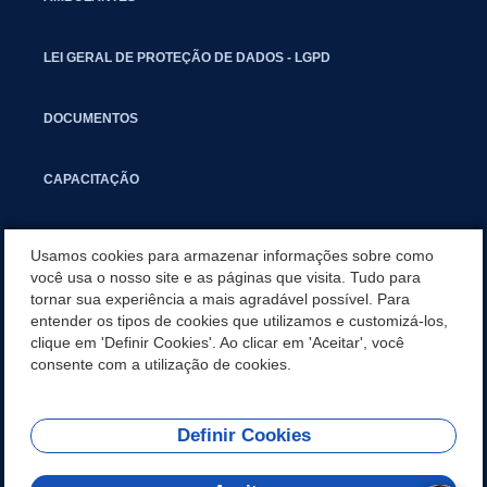
LEI GERAL DE PROTEÇÃO DE DADOS - LGPD
DOCUMENTOS
CAPACITAÇÃO
COMITÊ GESTOR MUNICIPAL
Usamos cookies para armazenar informações sobre como
você usa o nosso site e as páginas que visita. Tudo para
tornar sua experiência a mais agradável possível. Para
GUIA RÁPIDO
entender os tipos de cookies que utilizamos e customizá-los,
clique em 'Definir Cookies'. Ao clicar em 'Aceitar', você
PERGUNTAS FREQUENTES
consente com a utilização de cookies.
Definir Cookies
REDES SOCIAIS