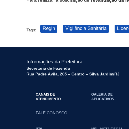
Para realizar a solicitação de
revalidação da
l
Regin
Vigilância Sanitária
Licen
Tags:
Informações da Prefeitura
Secretaria de Fazenda
Rua Padre Ávila, 265 – Centro – Silva Jardim/RJ
CANAIS DE
GALERIA DE
ATENDIMENTO
APLICATIVOS
FALE CONOSCO
ITBI
MEI - NOTA FISCAL