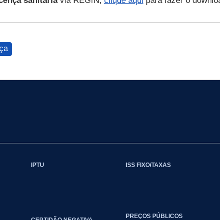
icença sanitária
via REGIN,
clique aqui
para fazer o downlo
ça
IPTU
ISS FIXO/TAXAS
PREÇOS PÚBLICOS
CERTIDÃO NEGATIVA