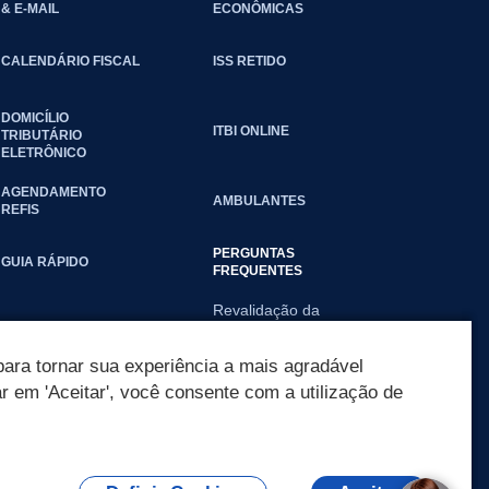
& E-MAIL
ECONÔMICAS
CALENDÁRIO FISCAL
ISS RETIDO
DOMICÍLIO
ITBI ONLINE
TRIBUTÁRIO
ELETRÔNICO
AGENDAMENTO
AMBULANTES
REFIS
PERGUNTAS
GUIA RÁPIDO
FREQUENTES
Revalidação da
licença sanitária via
REGIN
ara tornar sua experiência a mais agradável
ar em 'Aceitar', você consente com a utilização de