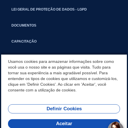
LEI GERAL DE PROTEÇÃO DE DADOS - LGPD
DOCUMENTOS
CAPACITAÇÃO
COMITÊ GESTOR MUNICIPAL
Usamos cookies para armazenar informações sobre como
você usa o nosso site e as páginas que visita. Tudo para
tornar sua experiência a mais agradável possível. Para
GUIA RÁPIDO
entender os tipos de cookies que utilizamos e customizá-los,
clique em 'Definir Cookies'. Ao clicar em 'Aceitar', você
PLANEJAMENTO ESTRATÉGICO
consente com a utilização de cookies.
Definir Cookies
REDES SOCIAIS
Aceitar