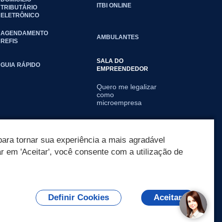
ITBI ONLINE
TRIBUTÁRIO
ELETRÔNICO
AGENDAMENTO
AMBULANTES
REFIS
SALA DO
GUIA RÁPIDO
EMPREENDEDOR
Quero me legalizar
como
microempresa
Já sou MEI
ara tornar sua experiência a mais agradável
ar em 'Aceitar', você consente com a utilização de
Definir Cookies
Aceitar