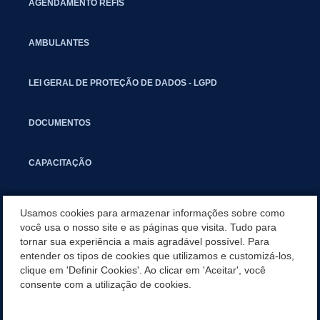
AGENDAMENTO REFIS
AMBULANTES
LEI GERAL DE PROTEÇÃO DE DADOS - LGPD
DOCUMENTOS
CAPACITAÇÃO
COMITÊ GESTOR MUNICIPAL
Usamos cookies para armazenar informações sobre como
você usa o nosso site e as páginas que visita. Tudo para
tornar sua experiência a mais agradável possível. Para
GUIA RÁPIDO
entender os tipos de cookies que utilizamos e customizá-los,
clique em 'Definir Cookies'. Ao clicar em 'Aceitar', você
SALA DO EMPREENDEDOR
consente com a utilização de cookies.