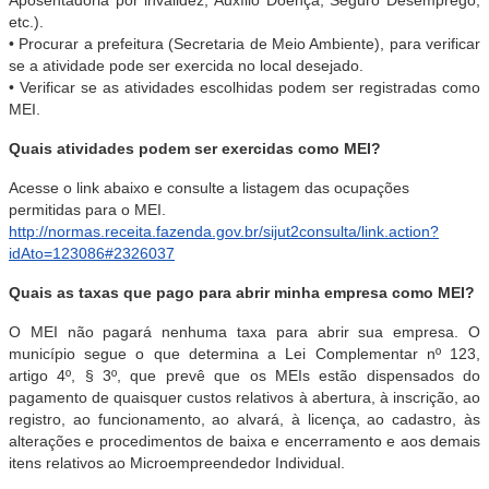
Aposentadoria por invalidez, Auxílio Doença, Seguro Desemprego,
etc.).
• Procurar a prefeitura (Secretaria de Meio Ambiente), para verificar
se a atividade pode ser exercida no local desejado.
• Verificar se as atividades escolhidas podem ser registradas como
MEI.
Quais atividades podem ser exercidas como MEI?
Acesse o link abaixo e consulte a listagem das ocupações
permitidas para o MEI.
http://normas.receita.fazenda.gov.br/sijut2consulta/link.action?
idAto=123086#2326037
Quais as taxas que pago para abrir minha empresa como MEI?
O MEI não pagará nenhuma taxa para abrir sua empresa. O
município segue o que determina a Lei Complementar nº 123,
artigo 4º, § 3º, que prevê que os MEIs estão dispensados do
pagamento de quaisquer custos relativos à abertura, à inscrição, ao
registro, ao funcionamento, ao alvará, à licença, ao cadastro, às
alterações e procedimentos de baixa e encerramento e aos demais
itens relativos ao Microempreendedor Individual.