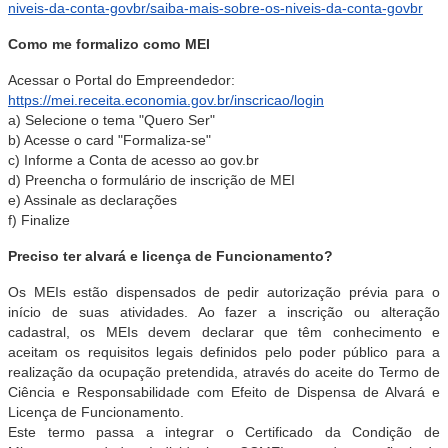
niveis-da-conta-govbr/saiba-mais-sobre-os-niveis-da-conta-govbr
Como me formalizo como MEI
Acessar o Portal do Empreendedor:
https://mei.receita.economia.gov.br/inscricao/login
a) Selecione o tema "Quero Ser"
b) Acesse o card "Formaliza-se"
c) Informe a Conta de acesso ao gov.br
d) Preencha o formulário de inscrição de MEI
e) Assinale as declarações
f) Finalize
Preciso ter alvará e licença de Funcionamento?
Os MEIs estão dispensados de pedir autorização prévia para o
início de suas atividades. Ao fazer a inscrição ou alteração
cadastral, os MEIs devem declarar que têm conhecimento e
aceitam os requisitos legais definidos pelo poder público para a
realização da ocupação pretendida, através do aceite do Termo de
Ciência e Responsabilidade com Efeito de Dispensa de Alvará e
Licença de Funcionamento.
Este termo passa a integrar o Certificado da Condição de