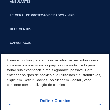
AMBULANTES
LEI GERAL DE PROTEÇÃO DE DADOS - LGPD
DOCUMENTOS
CAPACITAÇÃO
COMITÊ GESTOR MUNICIPAL
Usamos cookies para armazenar informações sobre como
você usa o nosso site e as páginas que visita. Tudo para
tornar sua experiência a mais agradável possível. Para
GUIA RÁPIDO
entender os tipos de cookies que utilizamos e customizá-los,
clique em 'Definir Cookies'. Ao clicar em 'Aceitar', você
SECRETARIA ADJUNTA DA RECEITA
consente com a utilização de cookies.
Definir Cookies
REDES SOCIAIS